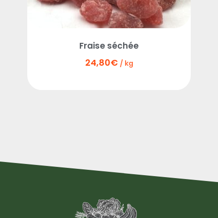
Fraise séchée
24,80
€
/ kg